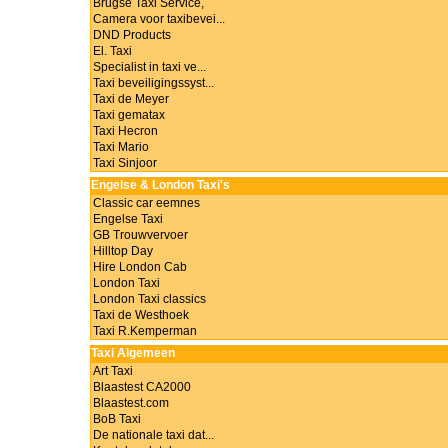
Brugse Taxi Service,
Camera voor taxibevei...
DND Products
El. Taxi
Specialist in taxi ve...
Taxi beveiligingssyst...
Taxi de Meyer
Taxi gematax
Taxi Hecron
Taxi Mario
Taxi Sinjoor
Engelse & London Taxi's
Classic car eemnes
Engelse Taxi
GB Trouwvervoer
Hilltop Day
Hire London Cab
London Taxi
London Taxi classics
Taxi de Westhoek
Taxi R.Kemperman
Taxi Algemeen
Art Taxi
Blaastest CA2000
Blaastest.com
BoB Taxi
De nationale taxi dat...