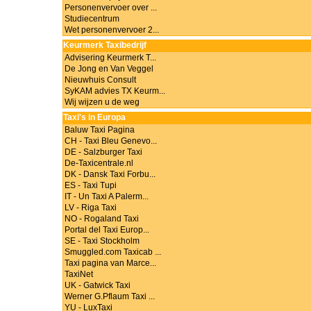
Personenvervoer over ...
Studiecentrum
Wet personenvervoer 2...
Keurmerk Taxibedrijf
Advisering Keurmerk T...
De Jong en Van Veggel
Nieuwhuis Consult
SyKAM advies TX Keurm...
Wij wijzen u de weg
Taxi's in Europa
Baluw Taxi Pagina
CH - Taxi Bleu Genevo...
DE - Salzburger Taxi
De-Taxicentrale.nl
DK - Dansk Taxi Forbu...
ES - Taxi Tupi
IT - Un Taxi A Palerm...
LV - Riga Taxi
NO - Rogaland Taxi
Portal del Taxi Europ...
SE - Taxi Stockholm
Smuggled.com Taxicab ...
Taxi pagina van Marce...
TaxiNet
UK - Gatwick Taxi
Werner G.Pflaum Taxi ...
YU - LuxTaxi