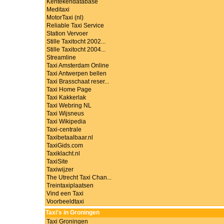
Kentekendatabase
Meditaxi
MotorTaxi (nl)
Reliable Taxi Service
Station Vervoer
Stille Taxitocht 2002...
Stille Taxitocht 2004...
Streamline
Taxi Amsterdam Online
Taxi Antwerpen bellen
Taxi Brasschaat reser...
Taxi Home Page
Taxi Kakkerlak
Taxi Webring NL
Taxi Wijsneus
Taxi Wikipedia
Taxi-centrale
Taxibetaalbaar.nl
TaxiGids.com
Taxiklacht.nl
TaxiSite
Taxiwijzer
The Utrecht Taxi Chan...
Treintaxiplaatsen
Vind een Taxi
Voorbeeldtaxi
Taxi's in Groningen
Taxi Groningen