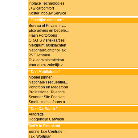
Inplace Technologies
J+w carcomfort
Koster Inbouw Service
* Zakelijke diensten *
Bureau of Private Inv...
Efco advies en begele...
Flash Portofoons
GRATIS visitekaartjes
Meldpunt Taxiklachten
NationaleSchipholTaxi...
PVF Achmea
Taxi administratiekan...
Voor al uw zakelijk v...
* Taxi Mobilofoon *
Mobiel pinnen
Nationale Frequentier...
Portofoon en Megafoon
Professional Telecom ...
Scanner Site Frieslan...
Smelt - mobilofoons.n...
* Taxi CarWash *
Autorette
Hoogendijk Carwash
Taxi's in Flevoland
Eerste Taxi Centrale ...
Taxi Wortman