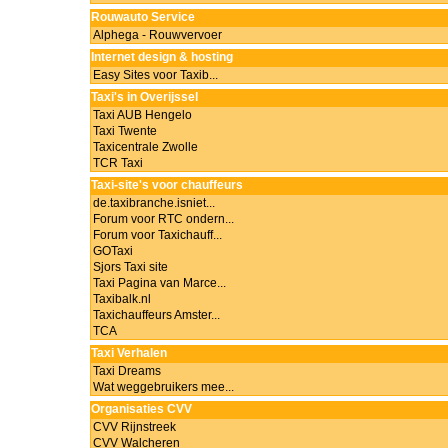
Rouwauto Service
Alphega - Rouwvervoer
Internet design & hosting
Easy Sites voor Taxib...
Taxi's in Overijssel
Taxi AUB Hengelo
Taxi Twente
Taxicentrale Zwolle
TCR Taxi
Taxi-site's voor chauffeurs
de.taxibranche.isniet...
Forum voor RTC ondern...
Forum voor Taxichauff...
GOTaxi
Sjors Taxi site
Taxi Pagina van Marce...
Taxibalk.nl
Taxichauffeurs Amster...
TCA
Taxi Verhalen
Taxi Dreams
Wat weggebruikers mee...
Organisaties CVV
CVV Rijnstreek
CVV Walcheren