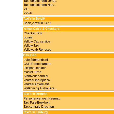
Taxi-opleidingen Jong...
Taxi-opleidingen Nieu...
VTL
VVCR
Taxi's in België
Boek je taxi in Gent
Yellow Cab's & Checkers
Checker Taxi
Lossis
Yellow Cab service
Yellow Taxi
Yellowcab Renesse
Diversen
auto.2dehands.nl
C&E Turbochargers
Flitspaal melder
MasterTurbo
StartNederland.nl
Verkeersbordplaza
Verkeersinformatie
Welkom bij Turbo Dire...
Taxi's in Drenthe
Personenvervoer Heems...
Taxi Pals-Boekholt
Taxicentrale Drachten
Taxi's in Limburg