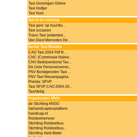
Taxi Groningen Online
Taxi Holtjer
Taxi Nuis
Taxi in en verkoop
Taxi gevr. op huur/ko...
Taxi occasion
Tranz-Taxi (watertaxi...
Van Diest Mercedes De...
Sector Taxi Bonden
CAO Taxi 2004 Pdf fil...
CNC (Commissie Nalevi...
CNV Bedrijvenbond Tax...
De Unie Personenvervo...
FNV Bondgenoten Taxi ...
FNV Taxi Nieuwspagina
Premie: SFVP
Taxi SFVP CAO 2004-20...
TaxiVeilig
Organisaties WVG
de Stichting ANGO
Gehandicaptenplatform
handicap.nl
Rolstoelvervoer
Stichting Rolstoelbus
Stichting Rolstoelbus...
Stichting Vast=Beter