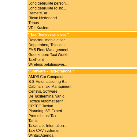
Jong gebruikte person...
Jong gebruikte rolsto...
RemetzCar
Ricon Nederland
Tribus
VDL Kusters
* Taxi Toeleveranciers *
Detectnu, mobiele sec...
Doppenberg Telecom
FMS Fleet Management ...
Goedkopere Taxi Werkb...
TaxiPoint
Wireless betalingsver...
* Software - Taxi-branche *
AMOS Car Computer
B.S. Automatisering B...
Cabman Taxi Managment
Censys, Software
De Taxiterminal van d...
Hoffice Automatiserin...
ORTEC Taxion
Planning, SP-Expert
Prometheus iTax
Tamis
Taxamatic Internation...
Taxi CVV systemen
Wintax Agenda