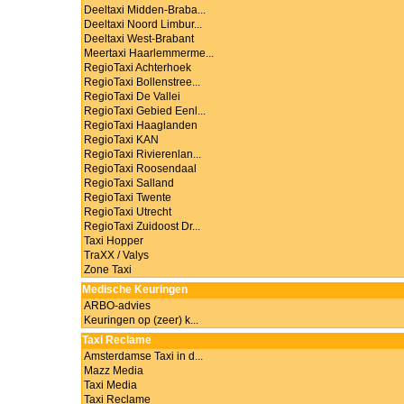
Deeltaxi Midden-Braba...
Deeltaxi Noord Limbur...
Deeltaxi West-Brabant
Meertaxi Haarlemmerme...
RegioTaxi Achterhoek
RegioTaxi Bollenstree...
RegioTaxi De Vallei
RegioTaxi Gebied Eenl...
RegioTaxi Haaglanden
RegioTaxi KAN
RegioTaxi Rivierenlan...
RegioTaxi Roosendaal
RegioTaxi Salland
RegioTaxi Twente
RegioTaxi Utrecht
RegioTaxi Zuidoost Dr...
Taxi Hopper
TraXX / Valys
Zone Taxi
Medische Keuringen
ARBO-advies
Keuringen op (zeer) k...
Taxi Reclame
Amsterdamse Taxi in d...
Mazz Media
Taxi Media
Taxi Reclame