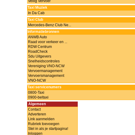
Veilig Vervoer
Taxi Muziek
In Da Cab
Taxi Club
Mercedes-Benz Club Ne...
Informatiebronnen
ANWB Auto
Raad voor verkeer en ...
RDW Centrum
RoadCheck
Sdu Uitgevers
Snelheidscontroles
Vereniging VNO-NCW
Vervoermanagement
Vervoersmanagement
VNO-NCW
Taxi servicenumers
0800-Taxi
0900-beltaxi
Algemeen
Contact
Adverteren
Link aanmelden
Rubriek toevoegen
Stel in als je startpagina!
Inloggen