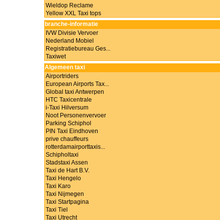
Wieldop Reclame
Yellow XXL Taxi tops
branche-informatie
IVW Divisie Vervoer
Nederland Mobiel
Registratiebureau Ges...
Taxiwet
Algemeen taxi
Airportriders
European Airports Tax...
Global taxi Antwerpen
HTC Taxicentrale
i-Taxi Hilversum
Noot Personenvervoer
Parking Schiphol
PIN Taxi Eindhoven
prive chauffeurs
rotterdamairporttaxis...
Schipholtaxi
Stadstaxi Assen
Taxi de Hart B.V.
Taxi Hengelo
Taxi Karo
Taxi Nijmegen
Taxi Startpagina
Taxi Tiel
Taxi Utrecht