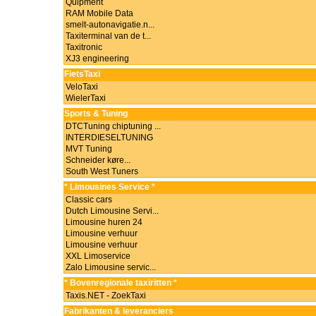
Quipment
RAM Mobile Data
smelt-autonavigatie.n...
Taxiterminal van de t...
Taxitronic
XJ3 engineering
FietsTaxi
VeloTaxi
WielerTaxi
Sports & Tuning
DTCTuning chiptuning ...
INTERDIESELTUNING
MVT Tuning
Schneider køre...
South West Tuners
* Limousines Service *
Classic cars
Dutch Limousine Servi...
Limousine huren 24
Limousine verhuur
Limousine verhuur
XXL Limoservice
Zalo Limousine servic...
* Bovenregionale taxiritten *
Taxis.NET - ZoekTaxi
Fabrikanten & leveranciers