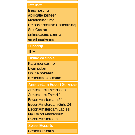
Internet
linux hosting
Apllicatie beheer
Melatonine 5mg
De oosterhoutse Cadeaushop
Sex Casino
onlinecasino.com.tw
email marketing
IT bedrijf
TPM
Online casino's
Karamba casino
Bwin poker
Online pokeren
Nederlandse casino
Amsterdam Escort Services
Amsterdam Escorts 2 U
Amsterdam Escort 1
Escort Amsterdam 24hr
Escort Amsterdam Girls 24
Escort Amsterdam Ladies
My Escort Amsterdam
Escort Amsterdam
Swiss Escorts
Geneva Escorts