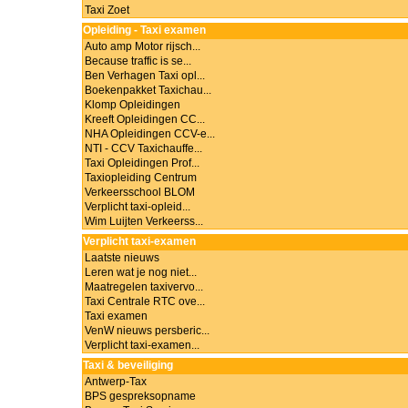
Taxi Zoet
Opleiding - Taxi examen
Auto amp Motor rijsch...
Because traffic is se...
Ben Verhagen Taxi opl...
Boekenpakket Taxichau...
Klomp Opleidingen
Kreeft Opleidingen CC...
NHA Opleidingen CCV-e...
NTI - CCV Taxichauffe...
Taxi Opleidingen Prof...
Taxiopleiding Centrum
Verkeersschool BLOM
Verplicht taxi-opleid...
Wim Luijten Verkeerss...
Verplicht taxi-examen
Laatste nieuws
Leren wat je nog niet...
Maatregelen taxivervo...
Taxi Centrale RTC ove...
Taxi examen
VenW nieuws persberic...
Verplicht taxi-examen...
Taxi & beveiliging
Antwerp-Tax
BPS gespreksopname