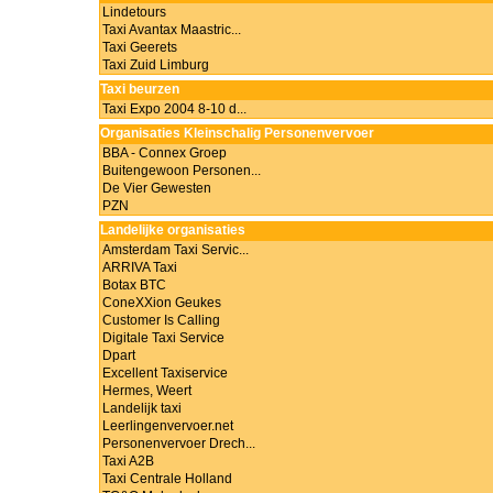
Lindetours
Taxi Avantax Maastric...
Taxi Geerets
Taxi Zuid Limburg
Taxi beurzen
Taxi Expo 2004 8-10 d...
Organisaties Kleinschalig Personenvervoer
BBA - Connex Groep
Buitengewoon Personen...
De Vier Gewesten
PZN
Landelijke organisaties
Amsterdam Taxi Servic...
ARRIVA Taxi
Botax BTC
ConeXXion Geukes
Customer Is Calling
Digitale Taxi Service
Dpart
Excellent Taxiservice
Hermes, Weert
Landelijk taxi
Leerlingenvervoer.net
Personenvervoer Drech...
Taxi A2B
Taxi Centrale Holland