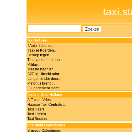
taxi.s
Taxi Actueel
?Auto rijdt in op...
Iraakse Koerden...
Beroep tegen...
Treinverkeer Leiden...
Militair...
Meeste klachten...
A27 bij Utrecht ruim...
Langer hinder door...
Pistorius brengt...
EU-parlement stemt...
Taxi's in Zuid-Holland
A-Tax de Vries
Haagse Taxi Centrale ...
Taxi Haars
Taxi Leiden
Taxi Soomer
Chauffeursopleidingen
Bruseco Opleidingen