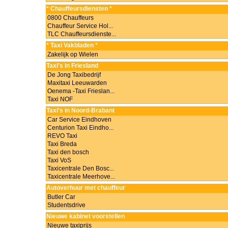
* Chauffeursdiensten *
0800 Chauffeurs
Chauffeur Service Hol...
TLC Chauffeursdienste...
* Taxi Vakbladen *
Zakelijk op Wielen
Taxi's in Friesland
De Jong Taxibedrijf
Maxitaxi Leeuwarden
Oenema -Taxi Frieslan...
Taxi NOF
Taxi's in Noord-Brabant
Car Service Eindhoven
Centurion Taxi Eindho...
REVO Taxi
Taxi Breda
Taxi den bosch
Taxi VoS
Taxicentrale Den Bosc...
Taxicentrale Meerhove...
Autoverhuur met chauffeur
Butler Car
Studentsdrive
Nieuwe kabinet voorstellen
Nieuwe taxiprijs