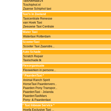
TaxiAlkmaar24
Tcschiphol.nl
Zaanse Schiphol taxi
Taxi's in Zeeland
Taxicentrale Renesse
van Hoek Taxi
Zeeuwse Taxi Centrale
Water Taxi
Watertaxi Rotterdam
ScooterTaxi
Scooter Taxi Zaanstre...
Auto Schade
Scratch Repair
Taxischade.tk
Flexorganisatie
Flexwerken in persone...
* PaardenTaxi *
Animal Ranch Spirit
HorseTaxi Paardenverv...
Paarden Pony Transpor...
PaardenTaxi - Jolanda
PaardenTaxiMars
Pony- & Paardentaxi
* Taxi Inbouw Service *
Hoefa Exclusive Taxi ...