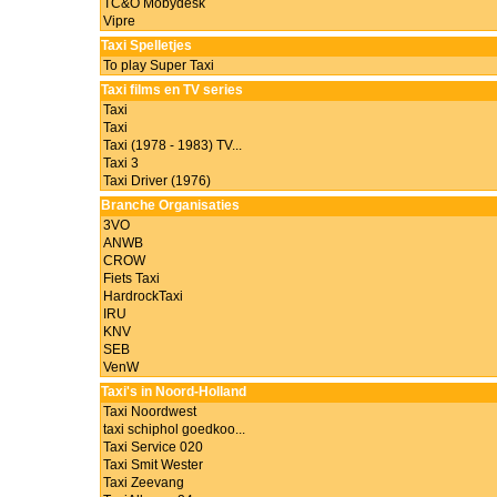
TC&O Mobydesk
Vipre
Taxi Spelletjes
To play Super Taxi
Taxi films en TV series
Taxi
Taxi
Taxi (1978 - 1983) TV...
Taxi 3
Taxi Driver (1976)
Branche Organisaties
3VO
ANWB
CROW
Fiets Taxi
HardrockTaxi
IRU
KNV
SEB
VenW
Taxi's in Noord-Holland
Taxi Noordwest
taxi schiphol goedkoo...
Taxi Service 020
Taxi Smit Wester
Taxi Zeevang