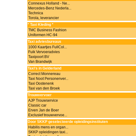
Connexus Holland - Ne...
Mercedes-Benz Nederla...
Technica
Torola, leverancier
* Taxi Kleding *
TMC Business Fashion
Uniformen HC-94
Taxi adviesbureaus
1000 Kaartjes FullCol...
Fuik Vervoeradvies
Taxipoort BV
Van Brandwijk
Taxi's in Gelderland
Correct Monnereau
Taxi Noot Personenver...
Taxi Oostenenk
Taxi van den Broek
Trouwvervoer
AJP Trouwservice
Classic car
Erven Jan de Boer
Exclusief trouwvervoe...
Door SKKP geselecteerde opleidingsinstituten
Habilis mens en organ...
SKKP opleidingen taxi...