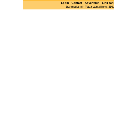
Login
-
Contact
-
Adverteren
-
Link aa
Startmodus.nl - Totaal aantal links:
390,