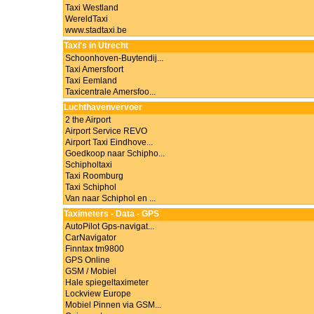
Taxi Westland
WereldTaxi
www.stadtaxi.be
Taxi's in Utrecht
Schoonhoven-Buytendij...
Taxi Amersfoort
Taxi Eemland
Taxicentrale Amersfoo...
Luchthavenvervoer
2 the Airport
Airport Service REVO
Airport Taxi Eindhove...
Goedkoop naar Schipho...
Schipholtaxi
Taxi Roomburg
Taxi Schiphol
Van naar Schiphol en ...
Taximeters - Data - GPS
AutoPilot Gps-navigat...
CarNavigator
Finntax tm9800
GPS Online
GSM / Mobiel
Hale spiegeltaximeter
Lockview Europe
Mobiel Pinnen via GSM...